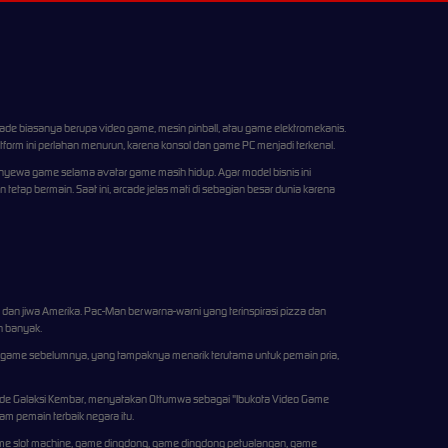
4
ade biasanya berupa video game, mesin pinball, atau game elektromekanis.
orm ini perlahan menurun, karena konsol dan game PC menjadi terkenal.
enyewa game selama avatar game masih hidup. Agar model bisnis ini
ap bermain. Saat ini, arcade jelas mati di sebagian besar dunia karena
i dan jiwa Amerika. Pac-Man berwarna-warni yang terinspirasi pizza dan
h banyak.
ti video game sebelumnya, yang tampaknya menarik terutama untuk pemain pria,
arkade Galaksi Kembar, menyatakan Ottumwa sebagai "Ibukota Video Game
am pemain terbaik negara itu.
game slot machine, game dingdong, game dingdong petualangan, game