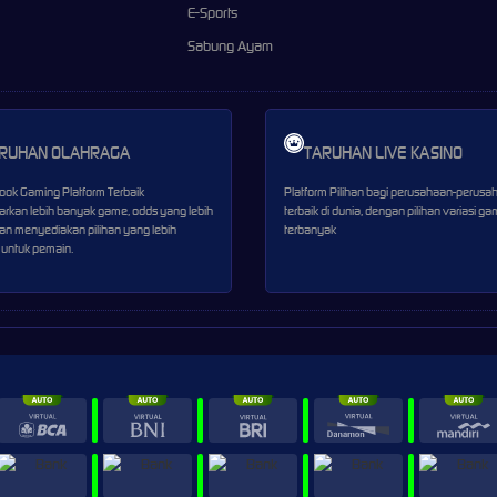
E-Sports
Sabung Ayam
RUHAN OLAHRAGA
TARUHAN LIVE KASINO
ook Gaming Platform Terbaik
Platform Pilihan bagi perusahaan-perusa
kan lebih banyak game, odds yang lebih
terbaik di dunia, dengan pilihan variasi g
 dan menyediakan pilihan yang lebih
terbanyak
untuk pemain.