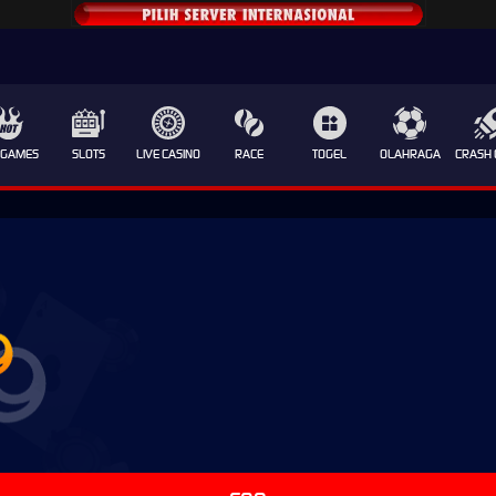
 GAMES
SLOTS
LIVE CASINO
RACE
TOGEL
OLAHRAGA
CRASH