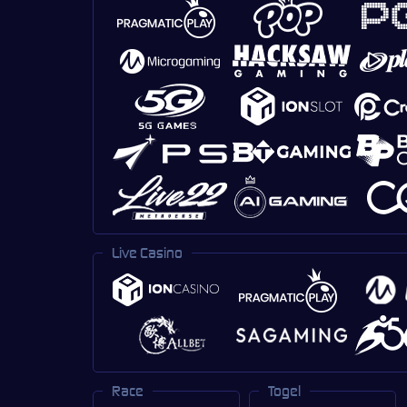
Live Casino
Race
Togel