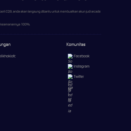
eperti CQ9, anda akan langsung dibantu untuk membuatkan akun judi arcade
amin keamanannya 100%.
ungan
Komunitas
klikhokiofc
Facebook
Instagram
Twitter