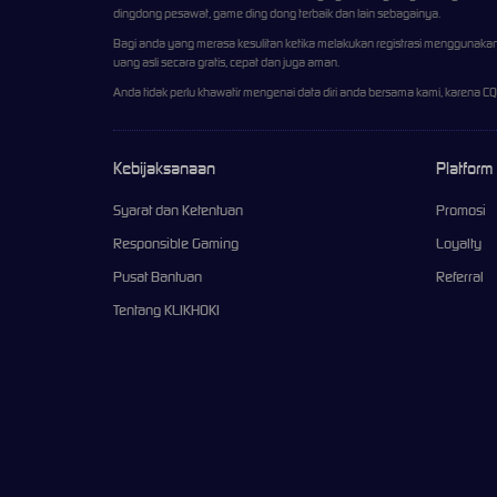
dingdong pesawat, game ding dong terbaik dan lain sebagainya.
Bagi anda yang merasa kesulitan ketika melakukan registrasi menggunakan
uang asli secara gratis, cepat dan juga aman.
Anda tidak perlu khawatir mengenai data diri anda bersama kami, karena
Kebijaksanaan
Platform
Syarat dan Ketentuan
Promosi
Responsible Gaming
Loyalty
Pusat Bantuan
Referral
Tentang KLIKHOKI