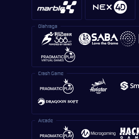
Olahraga
Crash Game
Arcade