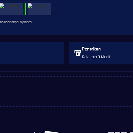
an tidak dapat diproses
Penarikan
Rata-rata 3 Menit