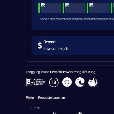
* Selama bank maintenance dan bank offline deposit dan penarik
Deposit
Rata-rata 1 Menit
Tanggung Jawab Bermain
Browser Yang Didukung
Platform Penyedia Layanan
Slots