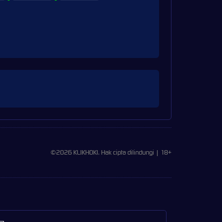
©2026 KLIKHOKI. Hak cipta dilindungi | 18+