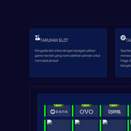
TARUHAN SLOT
TA
Penyedia slot online dengan beragam pilihan
Sportsb
game menarik yang memudahkan pemain untuk
menawar
mencapai jackpot
tinggi,
banyak 