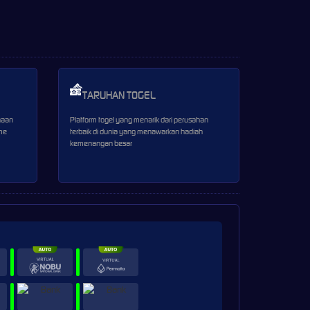
TARUHAN TOGEL
haan
Platform togel yang menarik dari perusahan
ame
terbaik di dunia yang menawarkan hadiah
kemenangan besar