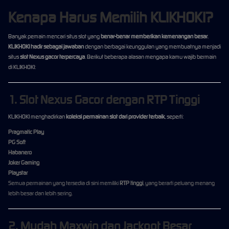
Kenapa Harus Memilih KLIKHOKI?
Banyak pemain mencari situs slot yang
benar-benar memberikan kemenangan besar
.
KLIKHOKI hadir sebagai jawaban
dengan berbagai keunggulan yang membuatnya menjadi
situs
slot Nexus gacor terpercaya
. Berikut beberapa alasan mengapa kamu wajib bermain
di KLIKHOKI:
1. Slot Nexus Gacor dengan RTP Tinggi
KLIKHOKI menghadirkan
koleksi permainan slot dari provider terbaik
, seperti:
Pragmatic Play
PG Soft
Habanero
Joker Gaming
Playstar
Semua permainan yang tersedia di sini memiliki
RTP tinggi
, yang berarti peluang menang
lebih besar dan lebih sering.
2. Mudah Maxwin dan Jackpot Besar