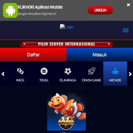
×
KLIKHOKI Aplikasi Mobile
UNDUH
Jangan tampilkan lagi hari ini
Daftar
Masuk
SINO
RACE
TOGEL
OLAHRAGA
CRASH GAME
ARCADE