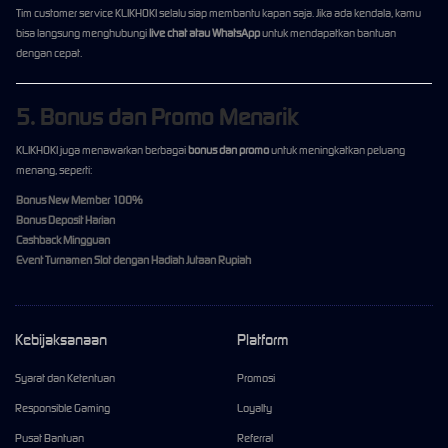
Tim customer service KLIKHOKI selalu siap membantu kapan saja. Jika ada kendala, kamu
bisa langsung menghubungi
live chat atau WhatsApp
untuk mendapatkan bantuan
dengan cepat.
5. Bonus dan Promo Menarik
KLIKHOKI juga menawarkan berbagai
bonus dan promo
untuk meningkatkan peluang
menang, seperti:
Bonus New Member 100%
Bonus Deposit Harian
Cashback Mingguan
Event Turnamen Slot dengan Hadiah Jutaan Rupiah
Kebijaksanaan
Platform
Syarat dan Ketentuan
Promosi
Responsible Gaming
Loyalty
Pusat Bantuan
Referral