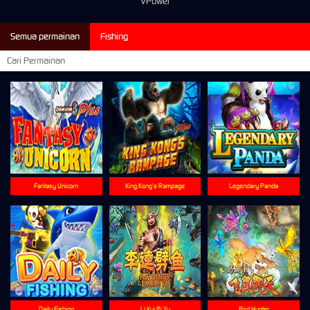
VPower
Semua permainan
Fishing
Fantasy Unicorn
King Kong’s Rampage
Legendary Panda
Daily Fishing
Li Kui Pi Yu
Bird Hunter