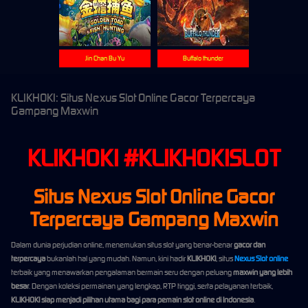
Jin Chan Bu Yu
Buffalo thunder
KLIKHOKI: Situs Nexus Slot Online Gacor Terpercaya
Gampang Maxwin
KLIKHOKI #KLIKHOKISLOT
Situs Nexus Slot Online Gacor
Terpercaya Gampang Maxwin
Dalam dunia perjudian online, menemukan situs slot yang benar-benar
gacor dan
terpercaya
bukanlah hal yang mudah. Namun, kini hadir
KLIKHOKI
, situs
Nexus Slot online
terbaik yang menawarkan pengalaman bermain seru dengan peluang
maxwin yang lebih
besar
. Dengan koleksi permainan yang lengkap, RTP tinggi, serta pelayanan terbaik,
KLIKHOKI siap menjadi pilihan utama bagi para pemain slot online di Indonesia
.