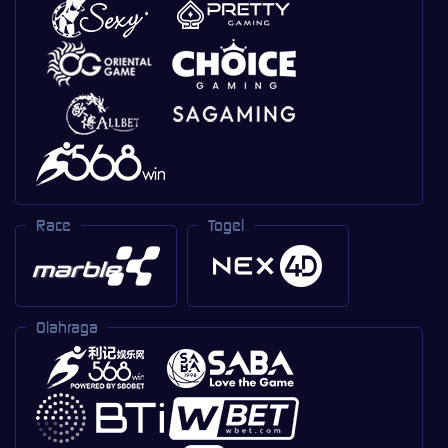
Race
Togel
Olahraga