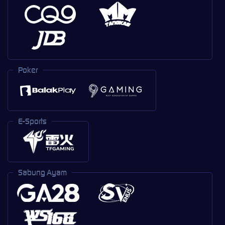
Poker
E-Sports
Sabung Ayam