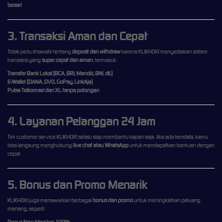
besar!
3. Transaksi Aman dan Cepat
Tidak perlu khawatir tentang
deposit dan withdraw
karena KLIKHOKI menyediakan sistem
transaksi yang
super cepat dan aman
, termasuk:
Transfer Bank Lokal (BCA, BRI, Mandiri, BNI, dll.)
E-Wallet (DANA, OVO, GoPay, LinkAja)
Pulsa Telkomsel dan XL tanpa potongan
4. Layanan Pelanggan 24 Jam
Tim customer service KLIKHOKI selalu siap membantu kapan saja. Jika ada kendala, kamu
bisa langsung menghubungi
live chat atau WhatsApp
untuk mendapatkan bantuan dengan
cepat.
5. Bonus dan Promo Menarik
KLIKHOKI juga menawarkan berbagai
bonus dan promo
untuk meningkatkan peluang
menang, seperti: