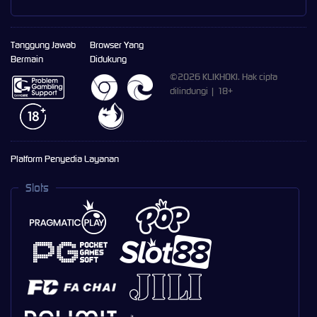
Tanggung Jawab
Browser Yang
Bermain
Didukung
©2026 KLIKHOKI. Hak cipta
dilindungi | 18+
Platform Penyedia Layanan
Slots