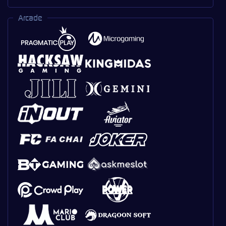
Arcade