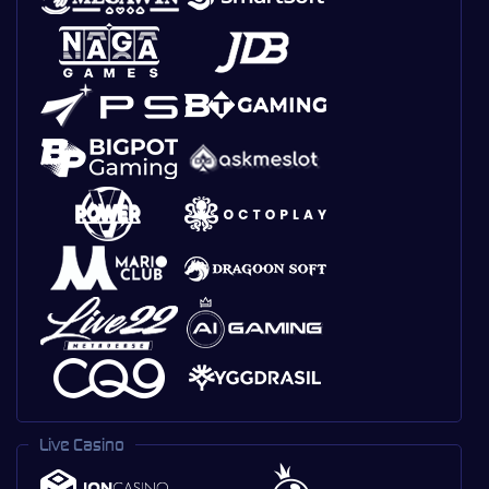
Live Casino