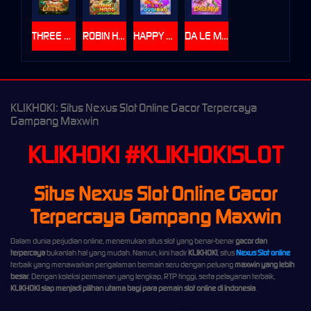
THREE LITTLE PIGS
ROBIN HOOD
HAPPY DUO BAO
DA LE MEN
KLIKHOKI: Situs Nexus Slot Online Gacor Terpercaya
Gampang Maxwin
KLIKHOKI #KLIKHOKISLOT
Situs Nexus Slot Online Gacor
Terpercaya Gampang Maxwin
Dalam dunia perjudian online, menemukan situs slot yang benar-benar
gacor dan
terpercaya
bukanlah hal yang mudah. Namun, kini hadir
KLIKHOKI
, situs
Nexus Slot online
terbaik yang menawarkan pengalaman bermain seru dengan peluang
maxwin yang lebih
besar
. Dengan koleksi permainan yang lengkap, RTP tinggi, serta pelayanan terbaik,
KLIKHOKI siap menjadi pilihan utama bagi para pemain slot online di Indonesia
.