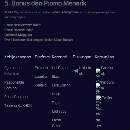
5. Bonus dan Promo Menarik
KLIKHOKI juga menawarkan berbagai
bonus dan promo
untuk meningkatkan peluang
menang, seperti:
Bonus New Member 100%
Bonus Deposit Harian
Cashback Mingguan
Event Turnamen Slot dengan Hadiah Jutaan Rupiah
Kebijaksanaan
Platform
Kategori
Dukungan
Komunitas
Syarat dan
Promosi
Hot Games
klikhoki
Facebo
Ketentuan
ofc
ok
Loyalty
Slots
Responsible
Instagra
Referral
Live Casino
Gaming
m
Race
Pusat Bantuan
Twitter
Togel
Tentang KLIKHOKI
Olahraga
Crash
Game