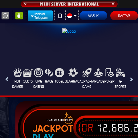
Main di
MASUK
DAFTAR
Telegram
HOT
SLOTS
LIVE
RACE
TOGEL
OLAHRAGA
CRASH
ARCADE
POKER
E-
SABUN
GAMES
CASINO
GAME
SPORTS
AYAM
IDR
12,686,
JACKPOT
PLAY