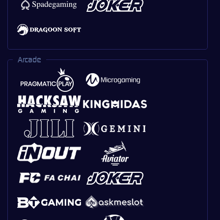
Arcade