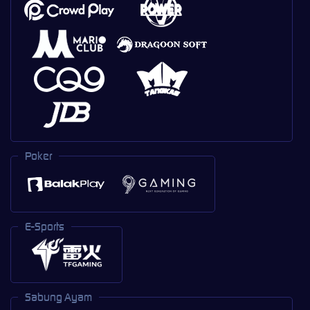
Poker
E-Sports
Sabung Ayam