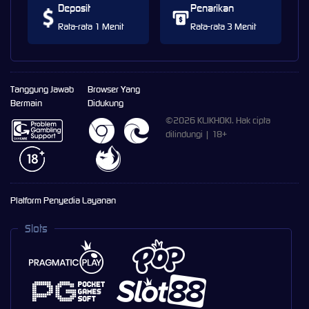
Deposit
Penarikan
Rata-rata 1 Menit
Rata-rata 3 Menit
Tanggung Jawab
Browser Yang
Bermain
Didukung
©2026 KLIKHOKI. Hak cipta
dilindungi | 18+
Platform Penyedia Layanan
Slots