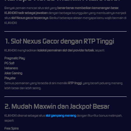
Banyak pemain mencari situs slot yang
benar-benar memberikan kemenangan besar
.
KLIKHOKI hadir sebagai jawaban
dengan berbagai keunggulan yang membuatnya menjadi
situs
slot Nexus gacor terpercaya
. Berikut beberapa alasan mengapa kamu wajib bermain di
KLIKHOKI:
1. Slot Nexus Gacor dengan RTP Tinggi
KLIKHOKI menghadirkan
koleksi permainan slot dari provider terbaik
, seperti:
Pragmatic Play
PG Soft
Habanero
Joker Gaming
Playstar
Semua permainan yang tersedia di sini memiliki
RTP tinggi
, yang berarti peluang menang
lebih besar dan lebih sering.
2. Mudah Maxwin dan Jackpot Besar
KLIKHOKI dikenal sebagai situs
slot gampang menang
dengan fitur-fitur bonus melimpah,
seperti:
Free Spins