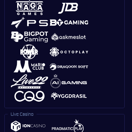
Live Casino