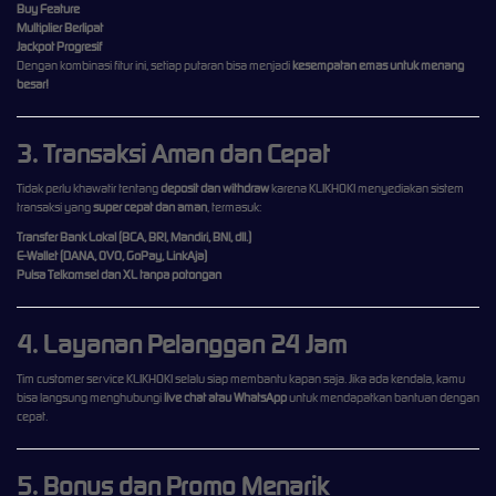
Buy Feature
Multiplier Berlipat
Jackpot Progresif
Dengan kombinasi fitur ini, setiap putaran bisa menjadi
kesempatan emas untuk menang
besar!
3. Transaksi Aman dan Cepat
Tidak perlu khawatir tentang
deposit dan withdraw
karena KLIKHOKI menyediakan sistem
transaksi yang
super cepat dan aman
, termasuk:
Transfer Bank Lokal (BCA, BRI, Mandiri, BNI, dll.)
E-Wallet (DANA, OVO, GoPay, LinkAja)
Pulsa Telkomsel dan XL tanpa potongan
4. Layanan Pelanggan 24 Jam
Tim customer service KLIKHOKI selalu siap membantu kapan saja. Jika ada kendala, kamu
bisa langsung menghubungi
live chat atau WhatsApp
untuk mendapatkan bantuan dengan
cepat.
5. Bonus dan Promo Menarik