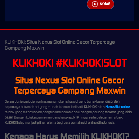
MAIN
KLIKHOKI: Situs Nexus Slot Online Gacor Terpercaya
Gampang Maxwin
KLIKHOKI #KLIKHOKISLOT
Situs Nexus Slot Online Gacor
Terpercaya Gampang Maxwin
Dalam dunia perjudian online, menemukan situs slot yang benar-benar
gacor dan
terpercaya
bukanlah hal yang mudah. Namun, kini hadir
KLIKHOKI
, situs
Nexus Slot online
terbaik yang menawarkan pengalaman bermain seru dengan peluang
maxwin yang lebih
besar
. Dengan koleksi permainan yang lengkap, RTP tinggi, serta pelayanan terbaik,
KLIKHOKI siap menjadi pilihan utama bagi para pemain slot online di Indonesia
.
Kenapa Harus Memilih KLIKHOKI?