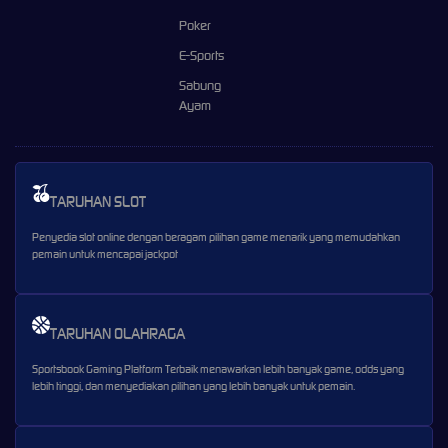
Poker
E-Sports
Sabung
Ayam
TARUHAN SLOT
Penyedia slot online dengan beragam pilihan game menarik yang memudahkan
pemain untuk mencapai jackpot
TARUHAN OLAHRAGA
Sportsbook Gaming Platform Terbaik menawarkan lebih banyak game, odds yang
lebih tinggi, dan menyediakan pilihan yang lebih banyak untuk pemain.