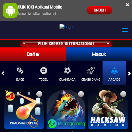
×
KLIKHOKI Aplikasi Mobile
UNDUH
Jangan tampilkan lagi hari ini
Daftar
Masuk
SINO
RACE
TOGEL
OLAHRAGA
CRASH GAME
ARCADE
i
i
i