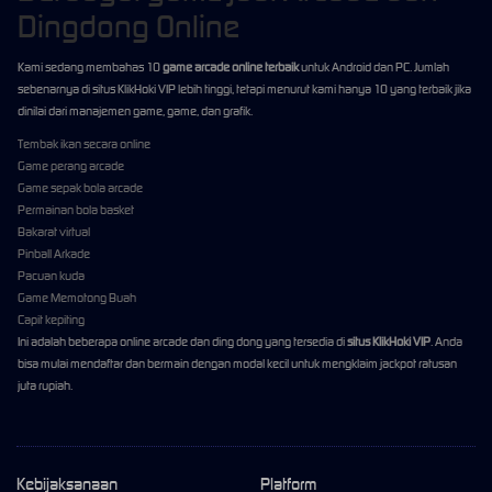
Dingdong Online
Kami sedang membahas 10
game arcade online terbaik
untuk Android dan PC. Jumlah
sebenarnya di situs KlikHoki VIP lebih tinggi, tetapi menurut kami hanya 10 yang terbaik jika
dinilai dari manajemen game, game, dan grafik.
Tembak ikan secara online
Game perang arcade
Game sepak bola arcade
Permainan bola basket
Bakarat virtual
Pinball Arkade
Pacuan kuda
Game Memotong Buah
Capit kepiting
Ini adalah beberapa online arcade dan ding dong yang tersedia di
situs KlikHoki VIP
. Anda
bisa mulai mendaftar dan bermain dengan modal kecil untuk mengklaim jackpot ratusan
juta rupiah.
Kebijaksanaan
Platform