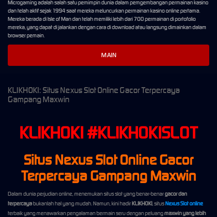
Microgaming adalah salah satu pemimpin dunia dalam pemgembangan permainan kasino
dan telah aktif sejak 1994 saat mereka meluncurkan permainan kasino online pertama.
Mereka berada di Isle of Man dan telah memiliki lebih dari 700 permainan di portofolio
mereka, yang dapat di jalankan dengan cara di download atau langsung dimainkan dalam
browser pemain.
MAIN
KLIKHOKI: Situs Nexus Slot Online Gacor Terpercaya
Gampang Maxwin
KLIKHOKI #KLIKHOKISLOT
Situs Nexus Slot Online Gacor
Terpercaya Gampang Maxwin
Dalam dunia perjudian online, menemukan situs slot yang benar-benar
gacor dan
terpercaya
bukanlah hal yang mudah. Namun, kini hadir
KLIKHOKI
, situs
Nexus Slot online
terbaik yang menawarkan pengalaman bermain seru dengan peluang
maxwin yang lebih