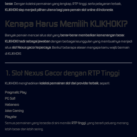
besar
. Dengan koleksi permainan yang lengkap, RTP tinggi, serta pelayanan terbaik,
KLIKHOKI siap menjadi pilihan utama bagi para pemain slot online di Indonesia
.
Kenapa Harus Memilih KLIKHOKI?
Banyak pemain mencari situs slot yang
benar-benar memberikan kemenangan besar
.
KLIKHOKI hadir sebagai jawaban
dengan berbagai keunggulan yang membuatnya menjadi
situs
slot Nexus gacor terpercaya
. Berikut beberapa alasan mengapa kamu wajib bermain
di KLIKHOKI:
1. Slot Nexus Gacor dengan RTP Tinggi
KLIKHOKI menghadirkan
koleksi permainan slot dari provider terbaik
, seperti:
Pragmatic Play
PG Soft
Habanero
Joker Gaming
Playstar
Semua permainan yang tersedia di sini memiliki
RTP tinggi
, yang berarti peluang menang
lebih besar dan lebih sering.