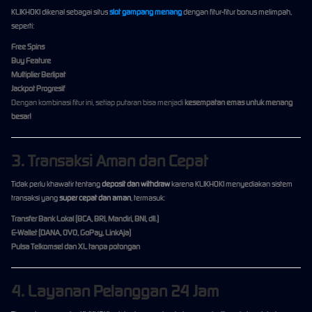
KLIKHOKI dikenal sebagai situs
slot gampang menang
dengan fitur-fitur bonus melimpah,
seperti:
Free Spins
Buy Feature
Multiplier Berlipat
Jackpot Progresif
Dengan kombinasi fitur ini, setiap putaran bisa menjadi
kesempatan emas untuk menang
besar!
3. Transaksi Aman dan Cepat
Tidak perlu khawatir tentang
deposit dan withdraw
karena KLIKHOKI menyediakan sistem
transaksi yang
super cepat dan aman
, termasuk:
Transfer Bank Lokal (BCA, BRI, Mandiri, BNI, dll.)
E-Wallet (DANA, OVO, GoPay, LinkAja)
Pulsa Telkomsel dan XL tanpa potongan
4. Layanan Pelanggan 24 Jam