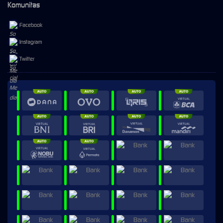
Komunitas
Facebook
Instagram
Twitter