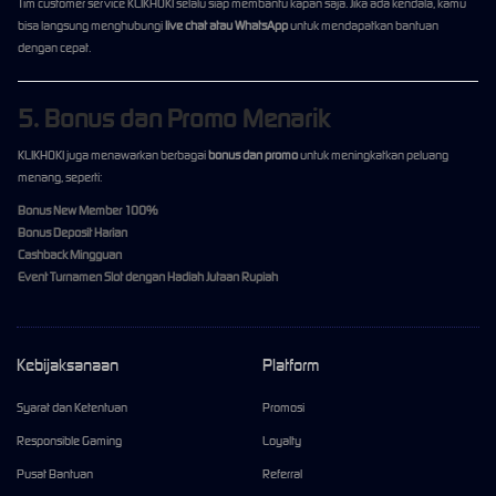
Tim customer service KLIKHOKI selalu siap membantu kapan saja. Jika ada kendala, kamu
bisa langsung menghubungi
live chat atau WhatsApp
untuk mendapatkan bantuan
dengan cepat.
5. Bonus dan Promo Menarik
KLIKHOKI juga menawarkan berbagai
bonus dan promo
untuk meningkatkan peluang
menang, seperti:
Bonus New Member 100%
Bonus Deposit Harian
Cashback Mingguan
Event Turnamen Slot dengan Hadiah Jutaan Rupiah
Kebijaksanaan
Platform
Syarat dan Ketentuan
Promosi
Responsible Gaming
Loyalty
Pusat Bantuan
Referral