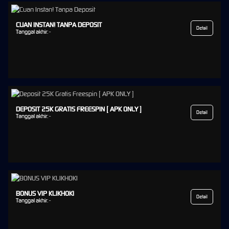
CUAN INSTAN! TANPA DEPOSIT
Detail
Tanggal akhir:
-
DEPOSIT 25K GRATIS FREESPIN [ APK ONLY ]
Detail
Tanggal akhir:
-
BONUS VIP KLIKHOKI
Detail
Tanggal akhir:
-