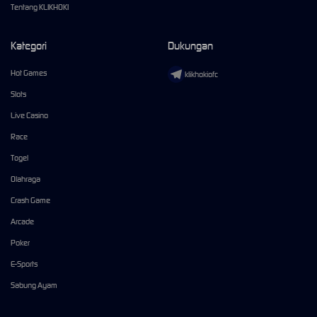
Tentang KLIKHOKI
Kategori
Dukungan
Hot Games
klikhokiofc
Slots
Live Casino
Race
Togel
Olahraga
Crash Game
Arcade
Poker
E-Sports
Sabung Ayam