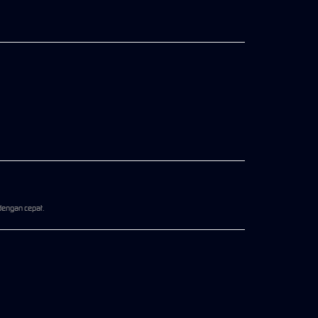
engan cepat.