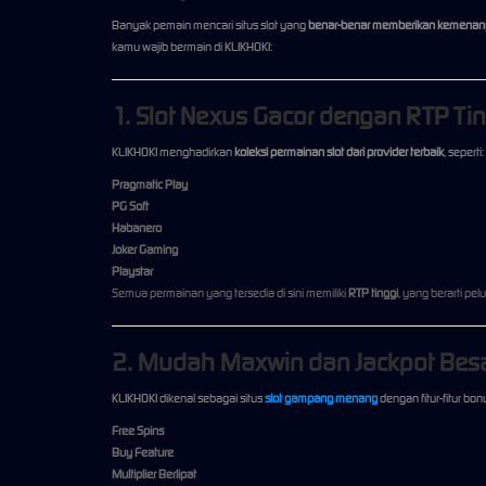
Banyak pemain mencari situs slot yang
benar-benar memberikan kemenan
kamu wajib bermain di KLIKHOKI:
1. Slot Nexus Gacor dengan RTP Tin
KLIKHOKI menghadirkan
koleksi permainan slot dari provider terbaik
, seperti:
Pragmatic Play
PG Soft
Habanero
Joker Gaming
Playstar
Semua permainan yang tersedia di sini memiliki
RTP tinggi
, yang berarti pe
2. Mudah Maxwin dan Jackpot Bes
KLIKHOKI dikenal sebagai situs
slot gampang menang
dengan fitur-fitur bon
Free Spins
Buy Feature
Multiplier Berlipat