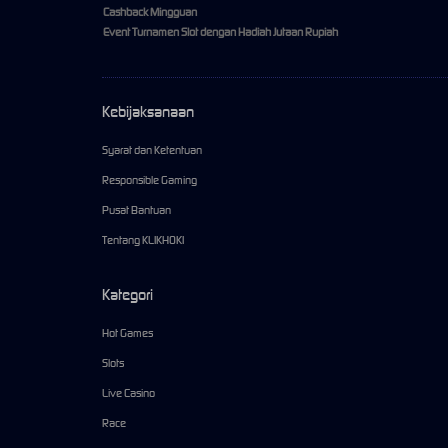
Cashback Mingguan
Event Turnamen Slot dengan Hadiah Jutaan Rupiah
Kebijaksanaan
Syarat dan Ketentuan
Responsible Gaming
Pusat Bantuan
Tentang KLIKHOKI
Kategori
Hot Games
Slots
Live Casino
Race