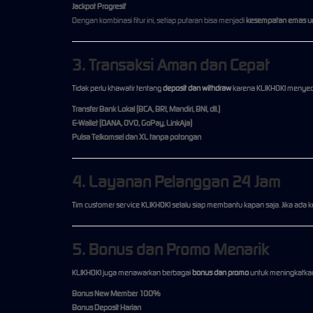
Jackpot Progresif
Dengan kombinasi fitur ini, setiap putaran bisa menjadi
kesempatan emas un
3. Transaksi Aman dan Cepat
Tidak perlu khawatir tentang
deposit dan withdraw
karena KLIKHOKI menyedi
Transfer Bank Lokal (BCA, BRI, Mandiri, BNI, dll.)
E-Wallet (DANA, OVO, GoPay, LinkAja)
Pulsa Telkomsel dan XL tanpa potongan
4. Layanan Pelanggan 24 Jam
Tim customer service KLIKHOKI selalu siap membantu kapan saja. Jika ad
5. Bonus dan Promo Menarik
KLIKHOKI juga menawarkan berbagai
bonus dan promo
untuk meningkatkan
Bonus New Member 100%
Bonus Deposit Harian