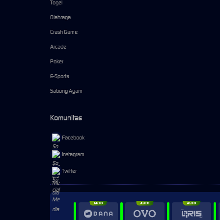
Togel
Olahraga
Crash Game
Arcade
Poker
E-Sports
Sabung Ayam
Komunitas
Facebook
Instagram
Twitter