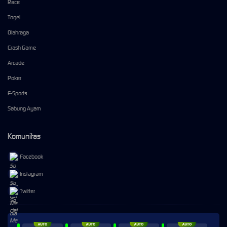
Race
Togel
Olahraga
Crash Game
Arcade
Poker
E-Sports
Sabung Ayam
Komunitas
Facebook
Instagram
Twitter