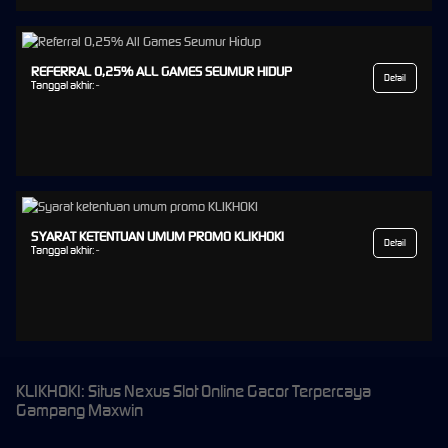
REFERRAL 0,25% ALL GAMES SEUMUR HIDUP
Detail
Tanggal akhir:
-
SYARAT KETENTUAN UMUM PROMO KLIKHOKI
Detail
Tanggal akhir:
-
KLIKHOKI: Situs Nexus Slot Online Gacor Terpercaya
Gampang Maxwin