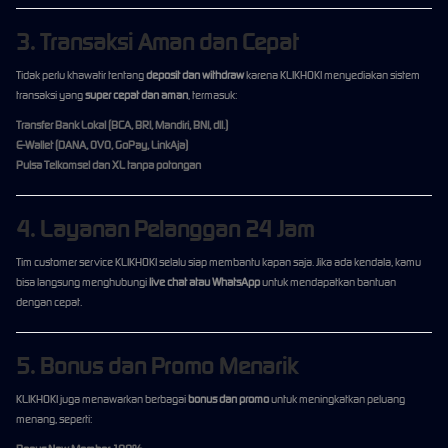
3. Transaksi Aman dan Cepat
Tidak perlu khawatir tentang
deposit dan withdraw
karena KLIKHOKI menyediakan sistem
transaksi yang
super cepat dan aman
, termasuk:
Transfer Bank Lokal (BCA, BRI, Mandiri, BNI, dll.)
E-Wallet (DANA, OVO, GoPay, LinkAja)
Pulsa Telkomsel dan XL tanpa potongan
4. Layanan Pelanggan 24 Jam
Tim customer service KLIKHOKI selalu siap membantu kapan saja. Jika ada kendala, kamu
bisa langsung menghubungi
live chat atau WhatsApp
untuk mendapatkan bantuan
dengan cepat.
5. Bonus dan Promo Menarik
KLIKHOKI juga menawarkan berbagai
bonus dan promo
untuk meningkatkan peluang
menang, seperti: