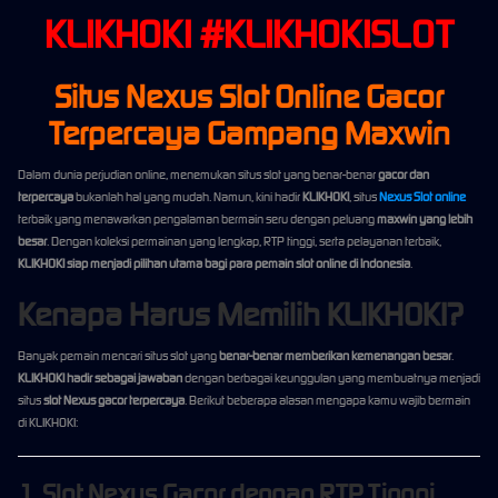
KLIKHOKI #KLIKHOKISLOT
Situs Nexus Slot Online Gacor
Terpercaya Gampang Maxwin
Dalam dunia perjudian online, menemukan situs slot yang benar-benar
gacor dan
terpercaya
bukanlah hal yang mudah. Namun, kini hadir
KLIKHOKI
, situs
Nexus Slot online
terbaik yang menawarkan pengalaman bermain seru dengan peluang
maxwin yang lebih
besar
. Dengan koleksi permainan yang lengkap, RTP tinggi, serta pelayanan terbaik,
KLIKHOKI siap menjadi pilihan utama bagi para pemain slot online di Indonesia
.
Kenapa Harus Memilih KLIKHOKI?
Banyak pemain mencari situs slot yang
benar-benar memberikan kemenangan besar
.
KLIKHOKI hadir sebagai jawaban
dengan berbagai keunggulan yang membuatnya menjadi
situs
slot Nexus gacor terpercaya
. Berikut beberapa alasan mengapa kamu wajib bermain
di KLIKHOKI:
1. Slot Nexus Gacor dengan RTP Tinggi