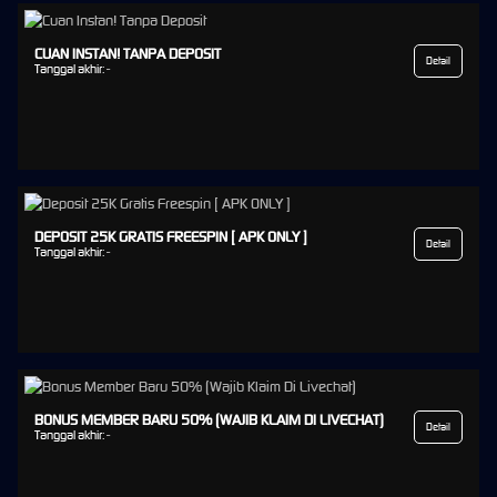
CUAN INSTAN! TANPA DEPOSIT
Detail
Tanggal akhir:
-
DEPOSIT 25K GRATIS FREESPIN [ APK ONLY ]
Detail
Tanggal akhir:
-
BONUS MEMBER BARU 50% (WAJIB KLAIM DI LIVECHAT)
Detail
Tanggal akhir:
-