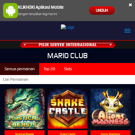
×
KLIKHOKI Aplikasi Mobile
UNDUH
Jangan tampilkan lagi hari ini
MARIO CLUB
Semua permainan
Top 20
Slots
Mystical Beasts
Snake Castle
Aliens Madness