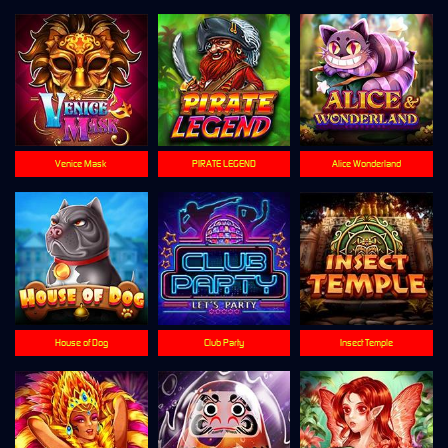
Venice Mask
PIRATE LEGEND
Alice Wonderland
House of Dog
Club Party
Insect Temple