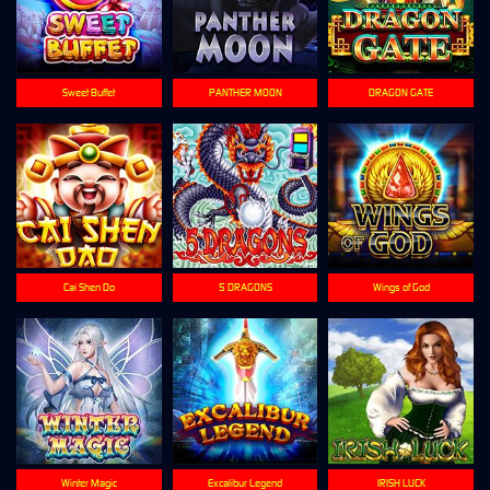
Sweet Buffet
PANTHER MOON
DRAGON GATE
Cai Shen Do
5 DRAGONS
Wings of God
Winter Magic
Excalibur Legend
IRISH LUCK