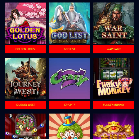
GOLDEN LOTUS
GOD LIST
WAR SAINT
JOURNEY WEST
CRAZY 7
FUNKEY MONKEY