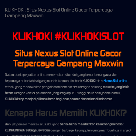
KLIKHOKI: Situs Nexus Slot Online Gacor Terpercaya
Gampang Maxwin
KLIKHOKI #KLIKHOKISLOT
Situs Nexus Slot Online Gacor
Terpercaya Gampang Maxwin
Dalam dunia perjudian online, menemukan situs slot yang benar-benar
gacor dan
terpercaya
bukanlah hal yang mudah. Namun, kini hadir
KLIKHOKI
, situs
Nexus Slot online
terbaik yang menawarkan pengalaman bermain seru dengan peluang
maxwin yang lebih
besar
. Dengan koleksi permainan yang lengkap, RTP tinggi, serta pelayanan terbaik,
KLIKHOKI siap menjadi pilihan utama bagi para pemain slot online di Indonesia
.
Kenapa Harus Memilih KLIKHOKI?
Banyak pemain mencari situs slot yang
benar-benar memberikan kemenangan besar
.
KLIKHOKI hadir sebagai jawaban
dengan berbagai keunggulan yang membuatnya menjadi