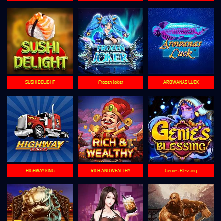
SUSHI DELIGHT
Frozen Joker
AROWANAS LUCK
HIGHWAY KING
RICH AND WEALTHY
Genies Blessing