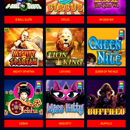
8 BALL SLOTS
CIRCUS
JIN QIAN WA
MIGHTY SPARTAN
LION KING
QUEEN OF THE NILE
GEISHA
MISS KITTY
BUFFALO