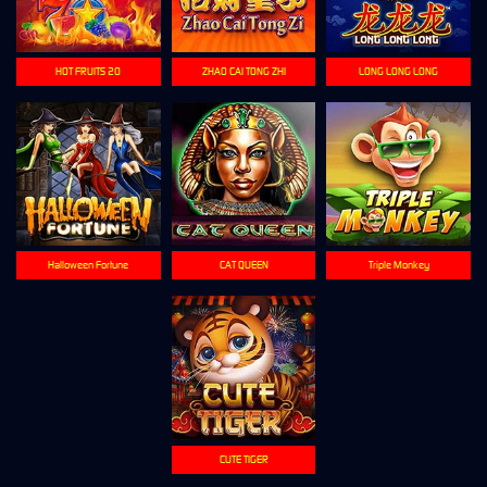
HOT FRUITS 20
ZHAO CAI TONG ZHI
LONG LONG LONG
Halloween Fortune
CAT QUEEN
Triple Monkey
CUTE TIGER