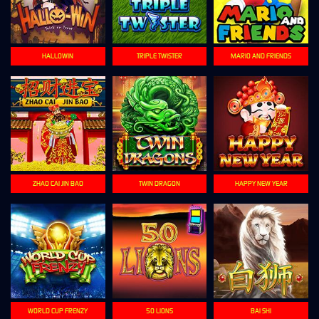
HALLOWIN
TRIPLE TWISTER
MARIO AND FRIENDS
ZHAO CAI JIN BAO
TWIN DRAGON
HAPPY NEW YEAR
WORLD CUP FRENZY
50 LIONS
BAI SHI