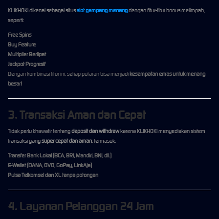
KLIKHOKI dikenal sebagai situs
slot gampang menang
dengan fitur-fitur bonus melimpah,
seperti:
Free Spins
Buy Feature
Multiplier Berlipat
Jackpot Progresif
Dengan kombinasi fitur ini, setiap putaran bisa menjadi
kesempatan emas untuk menang
besar!
3. Transaksi Aman dan Cepat
Tidak perlu khawatir tentang
deposit dan withdraw
karena KLIKHOKI menyediakan sistem
transaksi yang
super cepat dan aman
, termasuk:
Transfer Bank Lokal (BCA, BRI, Mandiri, BNI, dll.)
E-Wallet (DANA, OVO, GoPay, LinkAja)
Pulsa Telkomsel dan XL tanpa potongan
4. Layanan Pelanggan 24 Jam