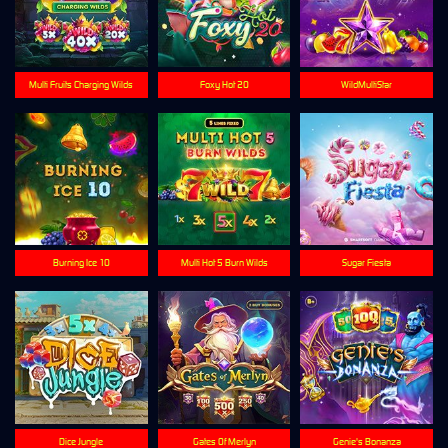
Multi Fruits Charging Wilds
Foxy Hot 20
WildMultiStar
Burning Ice 10
Multi Hot 5 Burn Wilds
Sugar Fiesta
Dice Jungle
Gates Of Merlyn
Genie's Bonanza