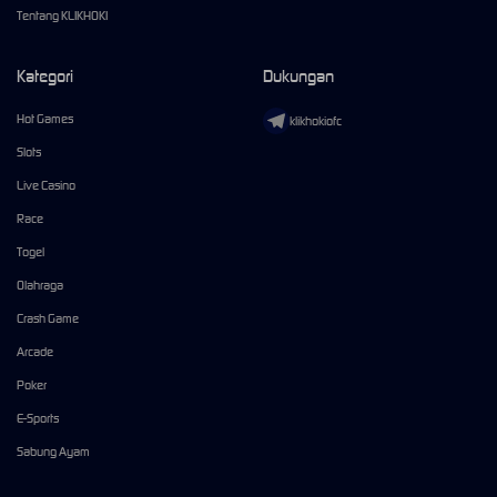
Tentang KLIKHOKI
Kategori
Dukungan
Hot Games
klikhokiofc
Slots
Live Casino
Race
Togel
Olahraga
Crash Game
Arcade
Poker
E-Sports
Sabung Ayam