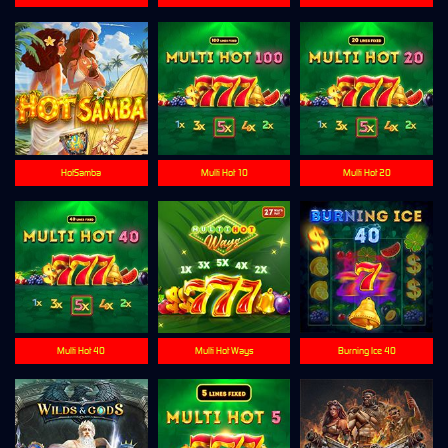
HotSamba
Multi Hot 10
Multi Hot 20
Multi Hot 40
Multi Hot Ways
Burning Ice 40