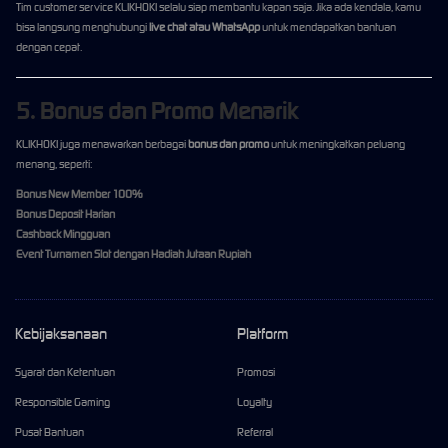
Tim customer service KLIKHOKI selalu siap membantu kapan saja. Jika ada kendala, kamu
bisa langsung menghubungi
live chat atau WhatsApp
untuk mendapatkan bantuan
dengan cepat.
5. Bonus dan Promo Menarik
KLIKHOKI juga menawarkan berbagai
bonus dan promo
untuk meningkatkan peluang
menang, seperti:
Bonus New Member 100%
Bonus Deposit Harian
Cashback Mingguan
Event Turnamen Slot dengan Hadiah Jutaan Rupiah
Kebijaksanaan
Platform
Syarat dan Ketentuan
Promosi
Responsible Gaming
Loyalty
Pusat Bantuan
Referral